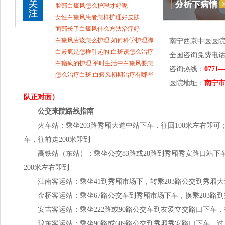
扩散怎么办
脸部白癜风怎么护理才好呢
女性白癜风患者怎样护理好皮肤
面部长了白癜风什么方法治疗好
白癜风应该怎么护理,如何科学护理脚
南宁西京中医医
上白癜风
白殿疯是怎样引起的,白斑该怎么治疗
全国咨询免费电话
白癫疯的护理,平时生活中白癜风要怎
咨询热线：
0771—
样控制病情
怎么治疗白斑,白癜风初期治疗有哪些
医院地址：
南宁市
要点呢
队正对面）
公交来院路线指南
火车站：乘坐203路秀厢大道中站下车，往回100米左右即可；
车，往前走200米即到
高铁站（东站）：乘坐公交83路或28路到秀厢秀安路口站下
200米左右即到
江南客运站：乘坐41到秀厢市场下，转乘203路公交到秀厢大
金桥客运站：乘坐67路公交车到秀厢市场下车，换乘203路到
安吉客运站：乘坐222路或90路公交车到友爱立交路口下车，往
琅东客运站：乘坐90路或609路公交到秀厢秀安路口下车，过人